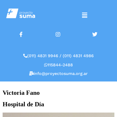
(011) 4831 9946 / (011) 4831 4986
115844-2488
info@proyectosuma.org.ar
Victoria Fano
Hospital de Día