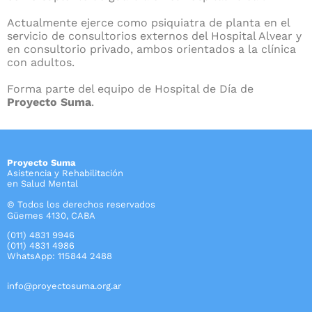
Actualmente ejerce como psiquiatra de planta en el
servicio de consultorios externos del Hospital Alvear y
en consultorio privado, ambos orientados a la clínica
con adultos.
Forma parte del equipo de Hospital de Día de
Proyecto Suma
.
Proyecto Suma
Asistencia y Rehabilitación
en Salud Mental
© Todos los derechos reservados
Güemes 4130, CABA
(011) 4831 9946
(011) 4831 4986
WhatsApp: 115844 2488
info@proyectosuma.org.ar