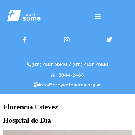
(011) 4831 9946 / (011) 4831 4986
115844-2488
info@proyectosuma.org.ar
Florencia Estevez
Hospital de Día