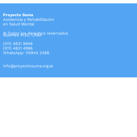
Proyecto Suma
Asistencia y Rehabilitación
en Salud Mental
© Todos los derechos reservados
Güemes 4130, CABA
(011) 4831 9946
(011) 4831 4986
WhatsApp: 115844 2488
info@proyectosuma.org.ar